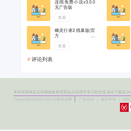
连阅免费小说v3.0.0
无广告版
查看
幽灵行者2 残暴版|官
方中
文|V0.40570.441+预
购特典+全DLC+修改
查看
器|解压即撸|
评论列表
本站资源来自互联网收集整理原创,仅供用于学习和交流,请在下载后24小时
Copyright©2022-2023 柠柚资源网
广告合作
|
版权声明
|
侵权