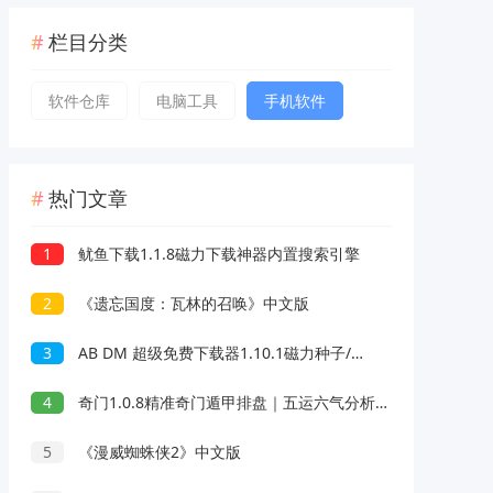
栏目分类
软件仓库
电脑工具
手机软件
热门文章
1
鱿鱼下载1.1.8磁力下载神器内置搜索引擎
2
《遗忘国度：瓦林的召唤》中文版
3
AB DM 超级免费下载器1.10.1磁力种子/视频不限速下载
4
奇门1.0.8精准奇门遁甲排盘｜五运六气分析｜会员版
5
《漫威蜘蛛侠2》中文版