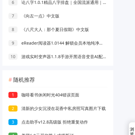
6
论八字1.0.1精品八字排盘｜全国流派通用｜会员版
7
《向左一点》中文版
8
《八尺大人：那个夏日假期》中文版
9
eReader阅读器1.0144 解锁会员本地纯净小说阅读器
10
游戏实时变声器1.1.8手游开黑语音变音AI配高级版
随机推荐
1
咖啡看书休闲时光404错误页面
2
清新的少女沉浸在花香中私房照写真图片下载
3
点击助手v12.8高级版 拒绝重复动作
浏
览