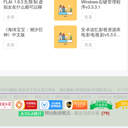
FLAI 1.8.3无限制虚
Windows右键管理程
拟女友什么都可以聊
序v3.3.3.1
查看
查看
《海绵宝宝：潮汐巨
安卓追忆影视资源库
神》中文版
电影电视剧v5.3.0去
除广告版
查看
查看
内删除,请勿用于商业违法用途。侵权删帖/举报投稿/等请联系QQ： 211179
处理
|
网站归档
|
网站公告
|
网站地图
|
站长统计
|
sitemap
今日站长
网站数据概况 -
最近活跃访客
[79]