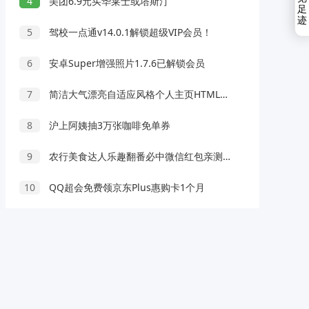
4
美团6.9元买华莱士或塔斯汀
足
迹
5
驾校一点通v14.0.1解锁超级VIP会员！
6
安卓Super增强照片1.7.6已解锁会员
7
简洁大气漂亮自适应风格个人主页HTML源码
8
沪上阿姨抽3万张咖啡免单券
9
农行美食达人乐趣翻番必中微信红包亲测1元
10
QQ超会免费领京东Plus惠购卡1个月