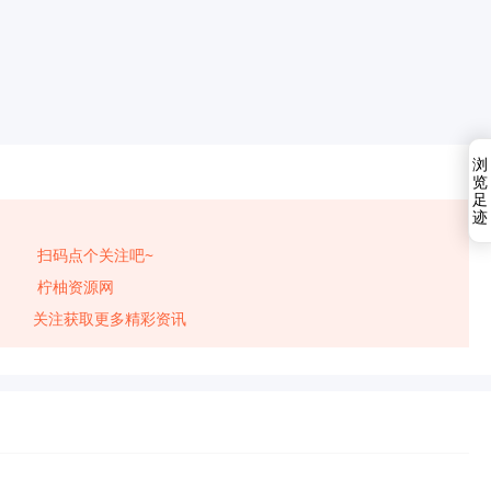
浏
览
足
迹
扫码点个关注吧~
柠柚资源网
关注获取更多精彩资讯