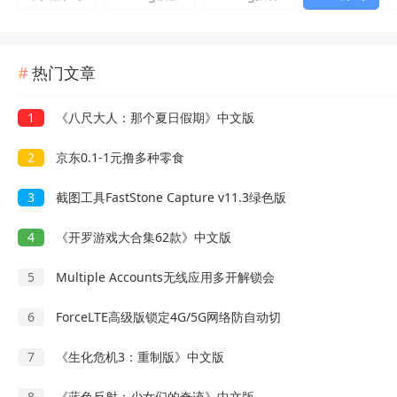
热门文章
1
《八尺大人：那个夏日假期》中文版
2
京东0.1-1元撸多种零食
3
截图工具FastStone Capture v11.3绿色版
4
《开罗游戏大合集62款》中文版
5
Multiple Accounts无线应用多开解锁会
6
ForceLTE高级版锁定4G/5G网络防自动切
7
《生化危机3：重制版》中文版
8
《蓝色反射：少女们的奇迹》中文版