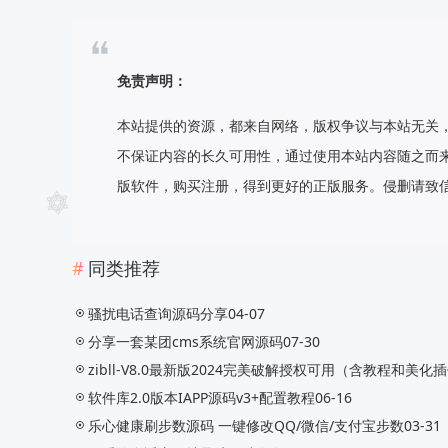
免责声明：
本站提供的资源，都来自网络，版权争议与本站无关
不保证内容的长久可用性，通过使用本站内容随之而来
版软件，购买注册，得到更好的正版服务。侵删请致信E-ma
同类推荐
骚扰电话查询源码分享
04-07
分享一套某团cms系统官网源码
07-30
zibll-V8.0最新版2024完美破解授权可用（含教程和美化
软件库2.0版本IAPP源码v3+配置教程
06-16
乐心健康刷步数源码 一键修改QQ/微信/支付宝步数
03-31