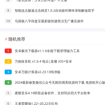
9
智能连点极速点击精灵1.0.2自动操作脚本录制解放双手
10
马国俊八字排盘宝最新版快捷简洁无广傻瓜操作
随机推荐
1
安卓极光下载器v1.1.0全能下载管理磁力工具
2
万能收音机 v1.0.4 电台|直播 iOS+安卓
3
安卓万能计算器v2.23.13纯净版
4
2024最新修复微信公众号无限回调系统源码下载 免授权开心
5
蜜獾音乐4.10听歌必备软件，支持同步四大平台歌单
6
王者荣耀抽1.22~20.22元红包