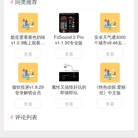
同类推荐
黯笙爱看紫色韵味
FxSound 2 Pro
安卓天气通3000
v1.0.3晚上观看最
v1.1.30专业版
个城市v9.46去广
佳装机必备视频软
告解锁会员版
件
查看
查看
查看
傲软投屏v1.8.29
魔性又搞怪好玩的
《绝色侦探:爱丽
登录解锁会员
即插即玩
丝》中文版
查看
查看
查看
评论列表